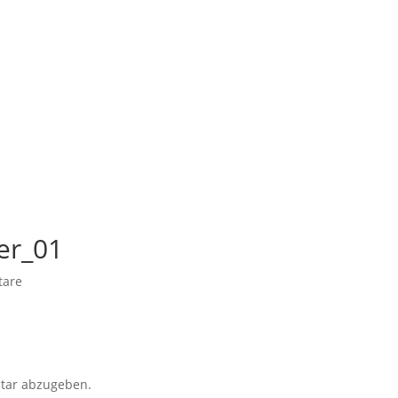
er_01
tare
tar abzugeben.