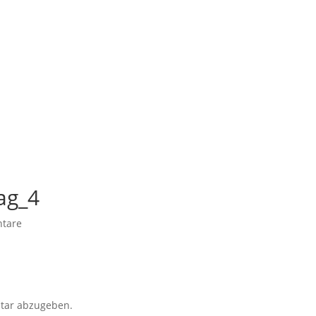
ag_4
tare
tar abzugeben.